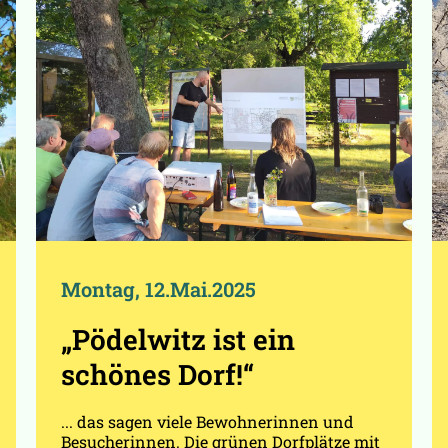
Montag, 12.Mai.2025
„Pödelwitz ist ein
schönes Dorf!“
... das sagen viele Bewohnerinnen und
Besucherinnen. Die grünen Dorfplätze mit