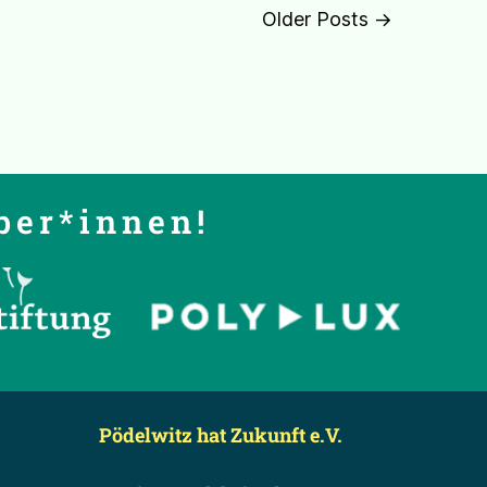
Older Posts →
ber*innen!
Pödelwitz hat Zukunft e.V.