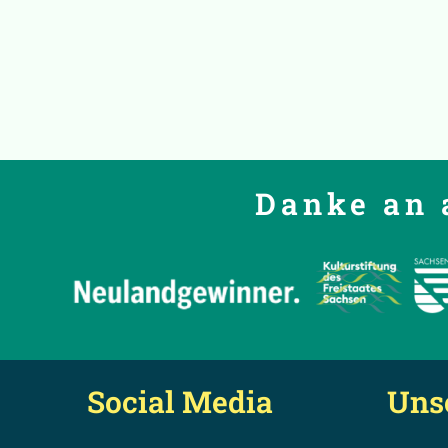
Danke an 
Social Media
Uns