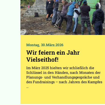
Montag, 30.März.2026
Wir feiern ein Jahr
Vielseithof!
Im März 2025 hielten wir schließlich die
Schlüssel in den Händen, nach Monaten der
Planungs- und Verhandlungsgespräche und
des Fundraisings – nach Jahren des Kampfes
…