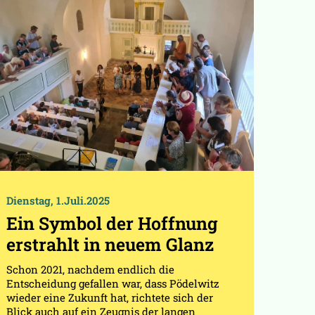
Dienstag, 1.Juli.2025
Ein Symbol der Hoffnung
erstrahlt in neuem Glanz
Schon 2021, nachdem endlich die
Entscheidung gefallen war, dass Pödelwitz
wieder eine Zukunft hat, richtete sich der
Blick auch auf ein Zeugnis der langen