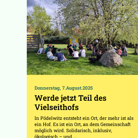
Donnerstag, 7.August.2025
Werde jetzt Teil des
Vielseithofs
In Pödelwitz entsteht ein Ort, der mehr ist als
ein Hof. Es ist ein Ort, an dem Gemeinschaft
möglich wird. Solidarisch, inklusiv,
ökologisch – und …