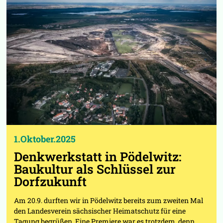
1.Oktober.2025
Denkwerkstatt in Pödelwitz:
Baukultur als Schlüssel zur
Dorfzukunft
Am 20.9. durften wir in Pödelwitz bereits zum zweiten Mal
den Landesverein sächsischer Heimatschutz für eine
Tagung begrüßen. Eine Premiere war es trotzdem, denn