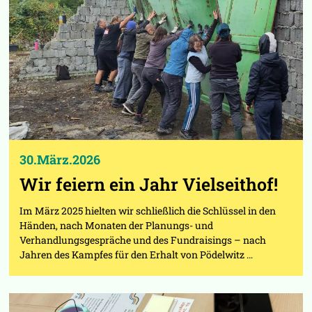
30.März.2026
Wir feiern ein Jahr Vielseithof!
Im März 2025 hielten wir schließlich die Schlüssel in den
Händen, nach Monaten der Planungs- und
Verhandlungsgespräche und des Fundraisings – nach
Jahren des Kampfes für den Erhalt von Pödelwitz …