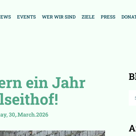
NEWS
EVENTS
WER WIR SIND
ZIELE
PRESS
DONA
B
ern ein Jahr
lseithof!
y, 30,.March.2026
A