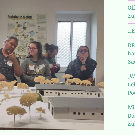
Of
Zu
...
DE
ha
Sa
„W
Le
Pö
Mit
Do
Zu