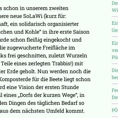
De
ss schon in unserem zweiten
Wi
ere neue SoLaWi (kurz für:
Ei
ft, ein solidarisch organisierter
Ge
chen und Kohle“ in ihre erste Saison
urde schon fleißig eingekocht und
Ei
 die zugewucherte Freifläche im
ve
s frei geschnitten, zuletzt Wurzeln
Pö
eile eines zerlegten Trabbis!) mit
Di
er Erde geholt. Nun werden noch die
be
 Komposterde für die Beete liegt schon
rd eine Vision der ersten Stunde
Fe
eil eines „Dorfs der kurzen Wege“, in
De
en Dingen des täglichen Bedarf so
PÖ
r aus dem nächsten Umfeld kommt.