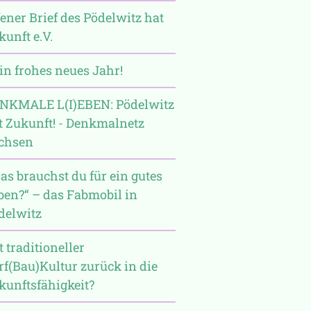
fener Brief des Pödelwitz hat
kunft e.V.
Ein frohes neues Jahr!
NKMALE L(I)EBEN: Pödelwitz
t Zukunft! - Denkmalnetz
chsen
as brauchst du für ein gutes
ben?“ – das Fabmobil in
delwitz
 traditioneller
rf(Bau)Kultur zurück in die
kunftsfähigkeit?