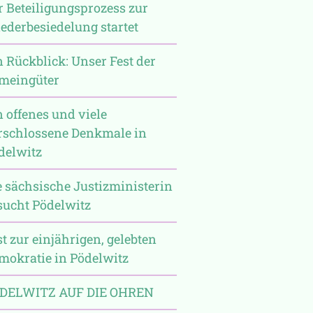
r Beteiligungsprozess zur
ederbesiedelung startet
n Rückblick: Unser Fest der
meingüter
n offenes und viele
rschlossene Denkmale in
delwitz
e sächsische Justizministerin
sucht Pödelwitz
st zur einjährigen, gelebten
mokratie in Pödelwitz
DELWITZ AUF DIE OHREN