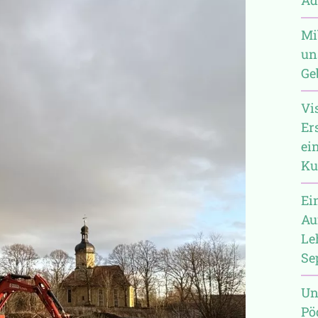
Mi
un
Ge
Vi
Er
ei
Ku
Ei
Au
Le
Se
Un
Pö