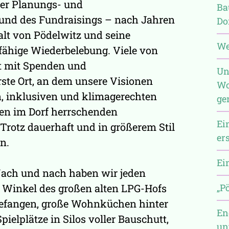
er Planungs- und
Ba
und des Fundraisings – nach Jahren
Do
lt von Pödelwitz und seine
Wer
fähige Wiederbelebung. Viele von
t mit Spenden und
Un
ste Ort, an dem unsere Visionen
Wo
n, inklusiven und klimagerechten
ge
en im Dorf herrschenden
Ei
Trotz dauerhaft und in größerem Stil
er
n.
Ei
. Nach und nach haben wir jeden
n Winkel des großen alten LPG-Hofs
„P
efangen, große Wohnküchen hinter
En
pielplätze in Silos voller Bauschutt,
un