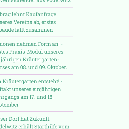
brag lehnt Kaufanfrage
seres Vereins ab, erstes
bäude fällt zusammen
sionen nehmen Form an! -
stes Praxis-Modul unseres
njährigen Kräutergarten-
rses am 08. und 09. Oktober.
n Kräutergarten entsteht! -
ftakt unseres einjährigen
hrgangs am 17. und 18.
ptember
ser Dorf hat Zukunft:
delwitz erhält Starthilfe vom