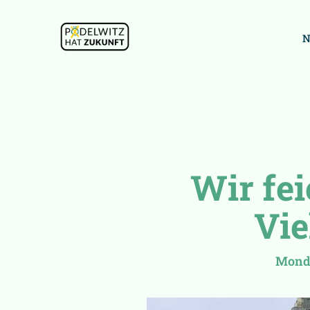
Wir fei
Vie
Monda