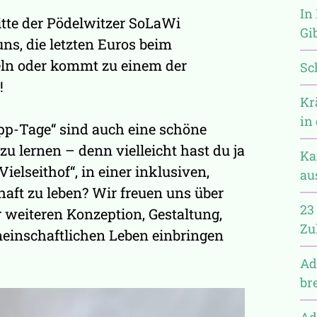
In 
itte der Pödelwitzer SoLaWi
Gi
uns, die letzten Euros beim
n oder kommt zu einem der
Sc
!
Kr
in
p-Tage“ sind auch eine schöne
u lernen – denn vielleicht hast du ja
Ka
ielseithof“, in einer inklusiven,
au
haft zu leben? Wir freuen uns über
23
r weiteren Konzeption, Gestaltung,
Zu
inschaftlichen Leben einbringen
Ad
br
Ad