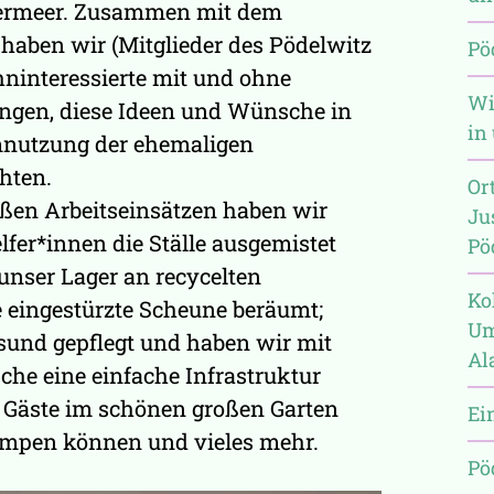
ermeer. Zusammen mit dem
haben wir (Mitglieder des Pödelwitz
Pö
ninteressierte mit und ohne
Wi
angen, diese Ideen und Wünsche in
in
mnutzung der ehemaligen
hten.
Or
oßen Arbeitseinsätzen haben wir
Ju
fer*innen die Ställe ausgemistet
Pö
 unser Lager an recycelten
Ko
e eingestürzte Scheune beräumt;
Um
sund gepflegt und haben wir mit
Al
he eine einfache Infrastruktur
e Gäste im schönen großen Garten
Ei
ampen können und vieles mehr.
Pö