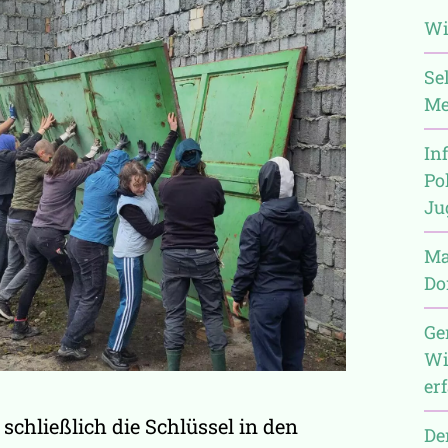
Wi
Se
Me
In
Po
Ju
Man
Do
Ge
Wi
er
schließlich die Schlüssel in den
De