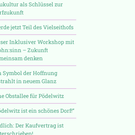
ukultur als Schlüssel zur
rfzukunft
de jetzt Teil des Vielseithofs
ser Inklusiver Workshop mit
hn:sinn – Zukunft
meinsam denken
n Symbol der Hoffnung
strahlt in neuem Glanz
ne Obstallee für Pödelwitz
ödelwitz ist ein schönes Dorf!“
dlich: Der Kaufvertrag ist
terschrieben!