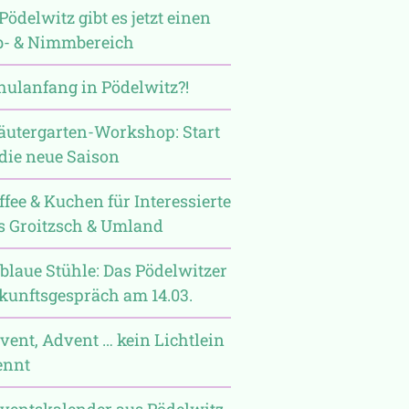
Pödelwitz gibt es jetzt einen
b- & Nimmbereich
hulanfang in Pödelwitz?!
äutergarten-Workshop: Start
 die neue Saison
ffee & Kuchen für Interessierte
s Groitzsch & Umland
 blaue Stühle: Das Pödelwitzer
kunftsgespräch am 14.03.
vent, Advent … kein Lichtlein
ennt
ventskalender aus Pödelwitz