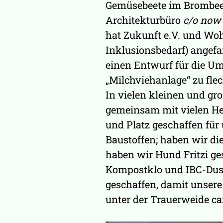
Gemüsebeete im Brombe
Architekturbüro
c/o now
hat Zukunft e.V. und Woh
Inklusionsbedarf) angef
einen Entwurf für die U
„Milchviehanlage“ zu flec
In vielen kleinen und gr
gemeinsam mit vielen Hel
und Platz geschaffen für
Baustoffen; haben wir di
haben wir Hund Fritzi ge
Kompostklo und IBC-Dusc
geschaffen, damit unser
unter der Trauerweide c