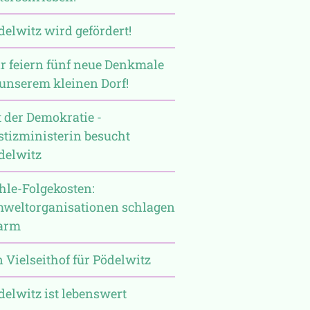
delwitz wird gefördert!
r feiern fünf neue Denkmale
 unserem kleinen Dorf!
t der Demokratie -
stizministerin besucht
delwitz
hle-Folgekosten:
weltorganisationen schlagen
arm
n Vielseithof für Pödelwitz
delwitz ist lebenswert