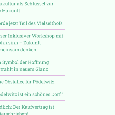
ukultur als Schlüssel zur
rfzukunft
de jetzt Teil des Vielseithofs
ser Inklusiver Workshop mit
hn:sinn – Zukunft
meinsam denken
n Symbol der Hoffnung
strahlt in neuem Glanz
ne Obstallee für Pödelwitz
ödelwitz ist ein schönes Dorf!“
dlich: Der Kaufvertrag ist
terschrieben!