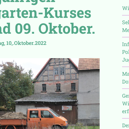
garten-Kurses
Wi
Se
d 09. Oktober.
Me
g, 10,.Oktober.2022
In
Po
Ju
Man
Do
Ge
Wi
er
De