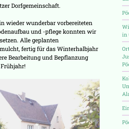
tzer Dorfgemeinschaft.
Pö
in wieder wunderbar vorbereiteten
Wi
odenaufbau und -pflege konnten wir
in
setzen. Alle geplanten
mulcht, fertig für das Winterhalbjahr
Or
Ju
tere Bearbeitung und Bepflanzung
Pö
Frühjahr!
Ko
Um
Al
Ei
Pö