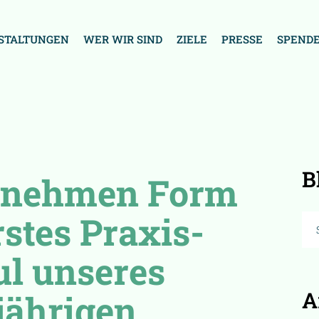
STALTUNGEN
WER WIR SIND
ZIELE
PRESSE
SPEND
B
 nehmen Form
rstes Praxis-
l unseres
A
jährigen