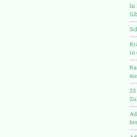
In 
Gi
Sc
Kr
in
Ka
au
23
Zu
Ad
br
Ad