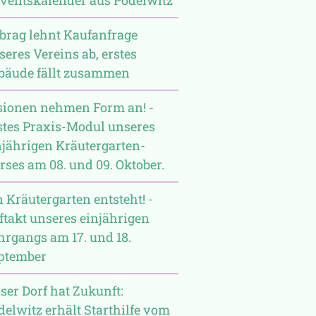
brag lehnt Kaufanfrage
seres Vereins ab, erstes
bäude fällt zusammen
sionen nehmen Form an! -
stes Praxis-Modul unseres
njährigen Kräutergarten-
rses am 08. und 09. Oktober.
n Kräutergarten entsteht! -
ftakt unseres einjährigen
hrgangs am 17. und 18.
ptember
ser Dorf hat Zukunft:
delwitz erhält Starthilfe vom