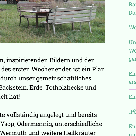
Ba
Do
Wer
Un
Wo
ge
, inspirierenden Bildern und den
 des ersten Wochenendes ist ein Plan
Ei
 durch unser gemeinschaftliches
er
Backstein, Erde, Totholzhecke und
lt hat!
Ei
„P
e vollständig angelegt und bereits
 Ysop, Odermennig, unterschiedliche
En
 Wermuth und weitere Heilkräuter
un