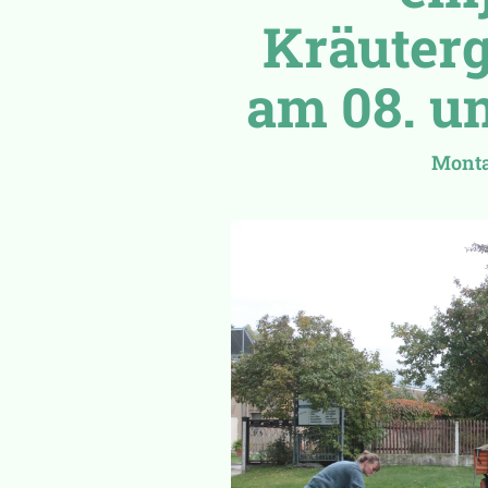
Kräuter
am 08. un
Monta