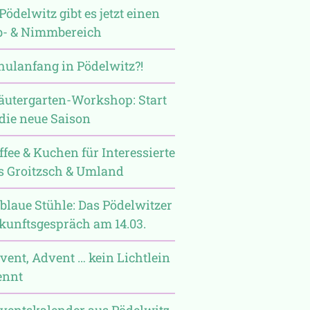
Pödelwitz gibt es jetzt einen
b- & Nimmbereich
hulanfang in Pödelwitz?!
äutergarten-Workshop: Start
 die neue Saison
ffee & Kuchen für Interessierte
s Groitzsch & Umland
 blaue Stühle: Das Pödelwitzer
kunftsgespräch am 14.03.
vent, Advent … kein Lichtlein
ennt
ventskalender aus Pödelwitz