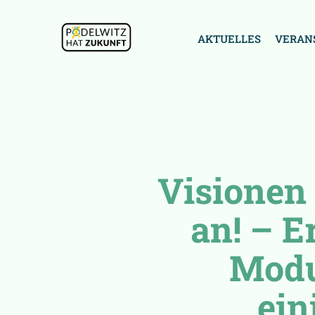
AKTUELLES
VERAN
Visionen
an! – E
Modu
ein