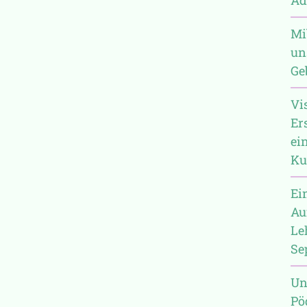
Mi
un
Ge
Vi
Er
ei
Ku
Ei
Au
Le
Se
Un
Pö