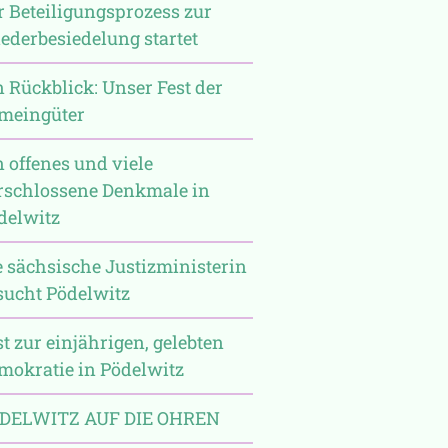
r Beteiligungsprozess zur
ederbesiedelung startet
n Rückblick: Unser Fest der
meingüter
n offenes und viele
rschlossene Denkmale in
delwitz
e sächsische Justizministerin
sucht Pödelwitz
st zur einjährigen, gelebten
mokratie in Pödelwitz
DELWITZ AUF DIE OHREN