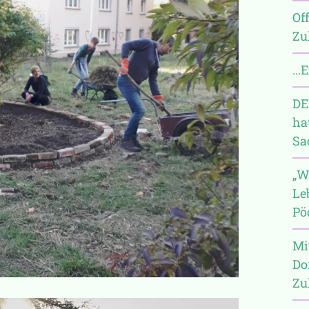
Of
Zu
...
DE
ha
Sa
„W
Le
Pö
Mit
Do
Zu