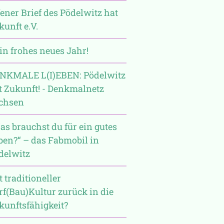
fener Brief des Pödelwitz hat
kunft e.V.
Ein frohes neues Jahr!
NKMALE L(I)EBEN: Pödelwitz
t Zukunft! - Denkmalnetz
chsen
as brauchst du für ein gutes
ben?“ – das Fabmobil in
delwitz
 traditioneller
rf(Bau)Kultur zurück in die
kunftsfähigkeit?