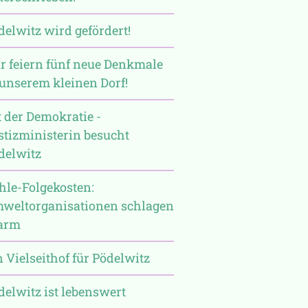
delwitz wird gefördert!
r feiern fünf neue Denkmale
 unserem kleinen Dorf!
t der Demokratie -
stizministerin besucht
delwitz
hle-Folgekosten:
weltorganisationen schlagen
arm
n Vielseithof für Pödelwitz
delwitz ist lebenswert