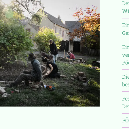
De
Wi
Ei
Ge
Ei
ve
Pö
Di
be
Fe
De
PÖ